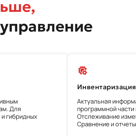
льше,
 управление
Инвентаризация
тивным
Актуальная информа
ам. Для
программной части 
 и гибридных
Отслеживание измен
Сравнение и отчеты