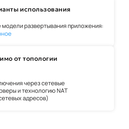
ианты использования
 модели развертывания приложения:
рное
имо от топологии
лючения через сетевые
ерверы и технологию NAT
сетевых адресов)