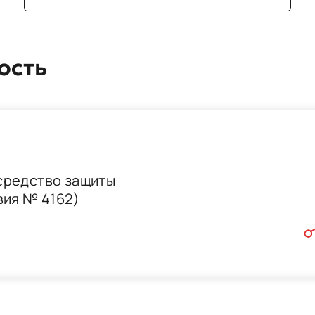
ость
средство защиты
вия № 4162)