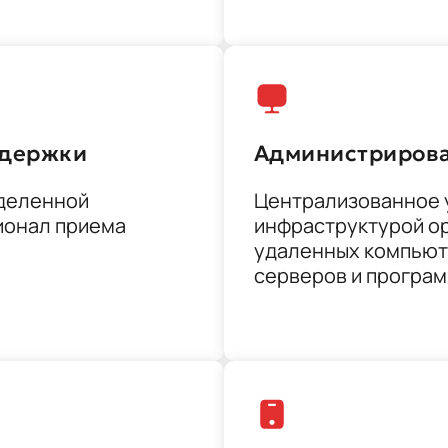
ддержки
Администриров
деленной
Централизованное 
ионал приема
инфраструктурой ор
удаленных компьют
серверов и програ