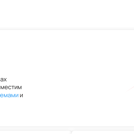
мах
овместим
темами
и