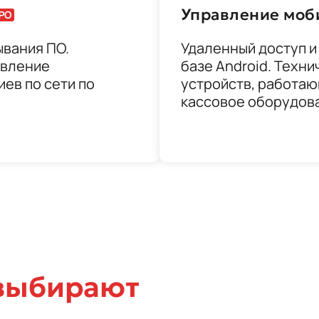
Управление моб
ывания ПО.
Удаленный доступ и
авление
базе Android. Техн
ев по сети по
устройств, работаю
кассовое оборудован
 выбирают