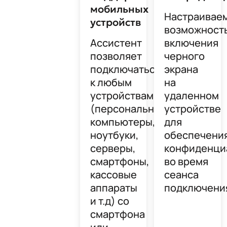
мобильных
Настраивае
устройств
возможност
Ассистент
включения
позволяет
черного
подключаться
экрана
к любым
на
устройствам
удаленном
(персональные
устройстве
компьютеры,
для
ноутбуки,
обеспечени
серверы,
конфиденци
смартфоны,
во время
кассовые
сеанса
аппараты
подключени
и т.д) со
смартфона