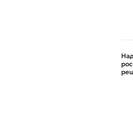
На
рос
ре