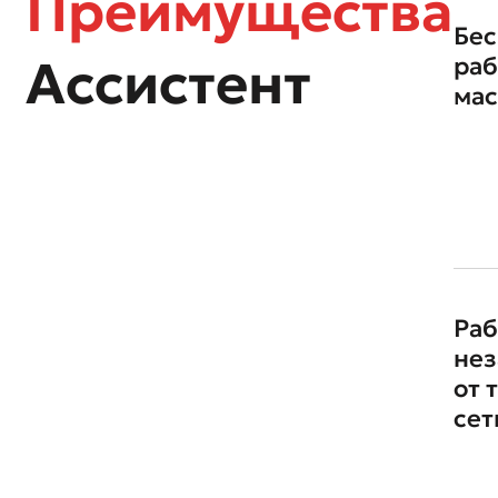
Преимущества
Бес
Ассистент
раб
ма
Раб
нез
от 
сет