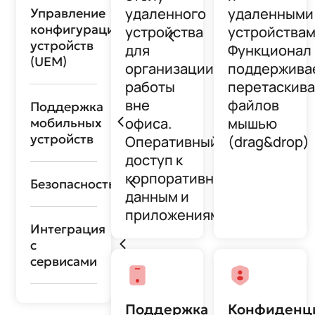
удаленного
удаленными
Управление
конфигурацией
устройства
устройствам
устройств
для
Функционал
(UEM)
организации
поддержива
работы
перетаскив
вне
файлов
Поддержка
офиса.
мышью
мобильных
устройств
Оперативный
(drag&drop)
доступ к
корпоративным
Безопасность
данным и
приложениям
Интеграция
с
сервисами
Поддержка
Конфиденц