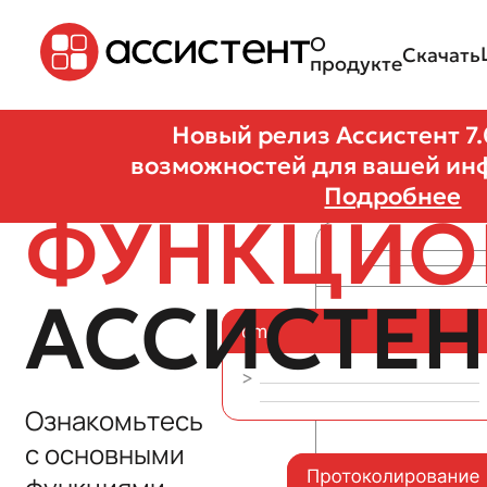
О
Скачать
продукте
Новый релиз Ассистент 7.
возможностей для вашей ин
Подробнее
ФУНКЦИО
АССИСТЕН
Ознакомьтесь
с основными