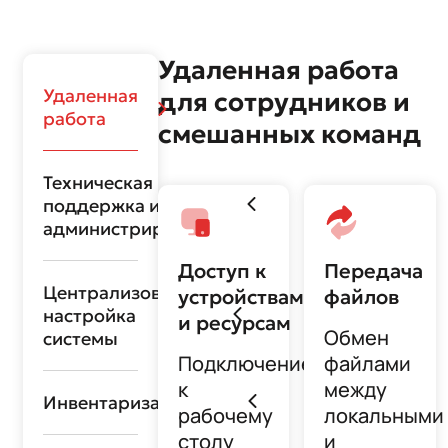
Удаленная работа
Удаленная
для сотрудников и
работа
смешанных команд
Техническая
поддержка и
администрирование
Доступ к
Передача
Централизованная
устройствам
файлов
настройка
и ресурсам
Обмен
системы
Подключение
файлами
к
между
Инвентаризация
рабочему
локальными
столу
и