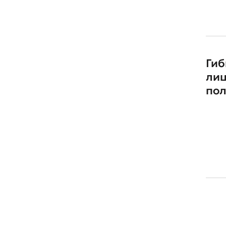
Гиб
ли
пол