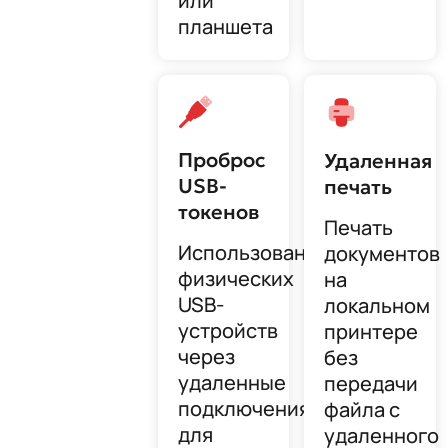
или
планшета
Проброс
Удаленная
USB-
печать
токенов
Печать
Использование
документов
физических
на
USB-
локальном
устройств
принтере
через
без
удаленные
передачи
подключения
файла с
для
удаленного