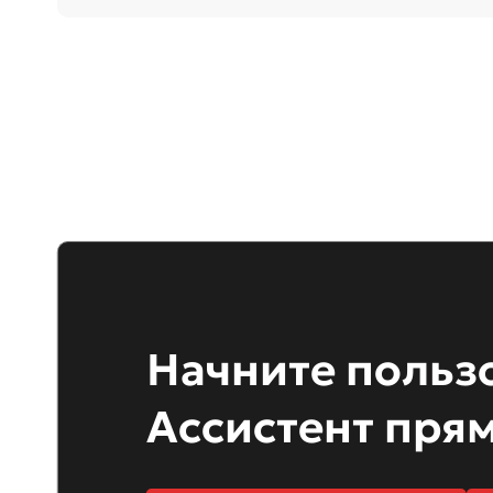
Начните польз
Ассистент прям