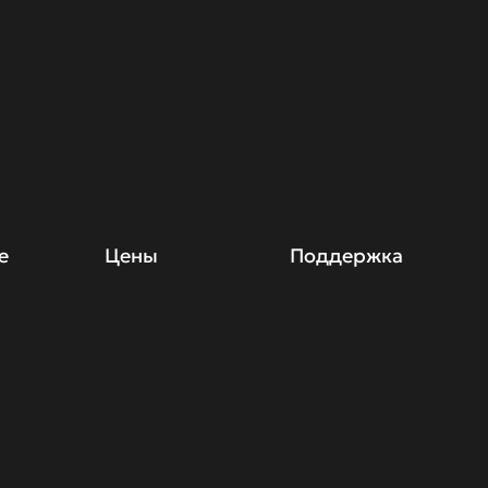
е
Цены
Поддержка
Ассистент”
Стоимость лицензий
Техническая поддерж
льность
Сравнение редакций
Документы
ть
Акции
ения