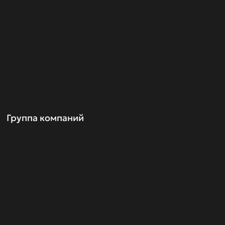
Группа компаний
ка
О нас
Контакты
Пресс-центр
Партнеры