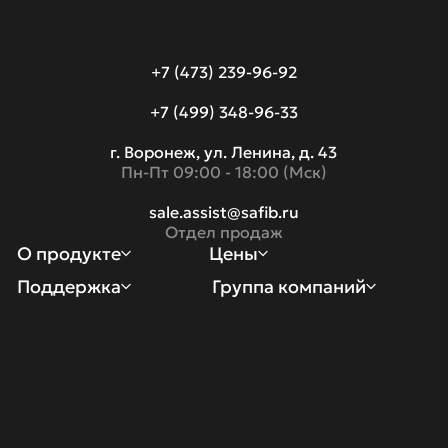
+7 (473) 239-96-92
+7 (499) 348-96-33
г. Воронеж, ул. Ленина, д. 43
Пн-Пт 09:00 - 18:00 (Мск)
sale.assist@safib.ru
Отдел продаж
О продукте
Цены
Что такое “Ассистент”
Поддержка
Стоимость лицензий
Группа компаний
Техническая поддержка
О нас
Функциональность
Сравнение редакций
Документы
Контакты
Безопасность
Акции
Пресс-центр
Опыт внедрения
Партнеры
Импортонезависимость